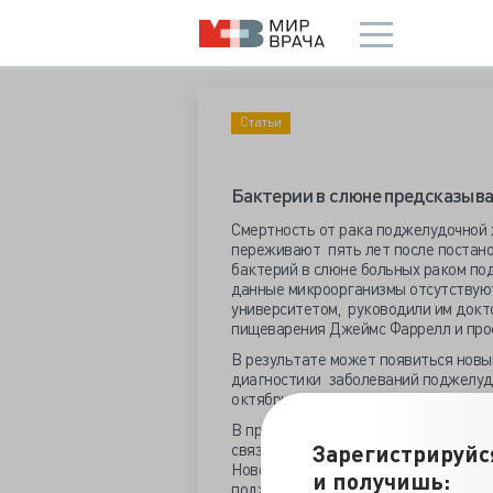
Статьи
Бактерии в слюне предсказыв
Смертность от рака поджелудочной 
переживают пять лет после постано
бактерий в слюне больных раком по
данные микроорганизмы отсутствую
университетом, руководили им докт
пищеварения Джеймс Фаррелл и проф
В результате может появиться новы
диагностики заболеваний поджелуд
октябрьском издании журнала Gut.
В предыдущем исследовании ученые 
Зарегистрируйс
связь между воспалением десен и ра
Новое исследование демонстрирует 
и получишь:
поджелудочной железы и панкреати