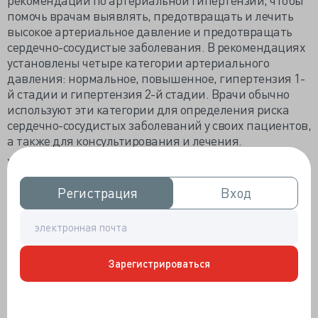
помочь врачам выявлять, предотвращать и лечить
высокое артериальное давление и предотвращать
сердечно-сосудистые заболевания. В рекомендациях
установлены четыре категории артериального
давления: нормальное, повышенное, гипертензия 1-
й стадии и гипертензия 2-й стадии. Врачи обычно
используют эти категории для определения риска
сердечно-сосудистых заболеваний у своих пациентов,
а также для консультирования и лечения.
Хотя существуют измеримые различия между порогом
риска гипертензии для женщин и мужчин, и хотя
Регистрация
Регистрация
Вход
Вход
авторы рекомендаций AHA рассмотрели эти
различия, они остановились на одних и тех же
категориях риска и рекомендациях по лечению для
обоих полов. (Помимо пола, авторы обнаружили, что
различия в расе и этнической принадлежности
Зарегистрироваться
влияют на риск развития гипертензии у пациентов.)
Фактически, данные по женщинам уже получены.
Исследование, опубликованное в 2021 году, показало,