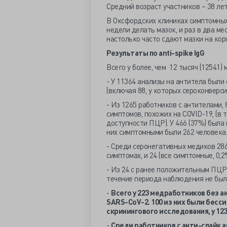
Средний возраст участников – 38 ле
В Оксфордских клиниках симптомных
недели делать мазок, и раз в два ме
настолько часто сдают мазки на кор
Результаты по
anti-
spike
IgG
Всего у более, чем 12 тысяч (12541)
- У 11364 анализы на антитела были
(включая 88, у которых сероконверс
- Из 1265 работников с антителами,
симптомов, похожих на COVID-19, (в
доступности ПЦР). У 466 (37%) был
них симптомными были 262 человека.
- Среди серонегативных медиков 28
симптомах, и 24 (все симптомные, 0
- Из 24 с ранее положительным ПЦР
течение периода наблюдения не было,
-
Всего у 223 медработников без 
SARS-
CoV-2. 100 из них были бес
скринингового исследования, у 1
-
Среди работников с анти-спайк 