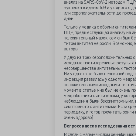
анализ на SARS-CoV-2 методом ПЦР (у
нуклеокапсидным IgG и у одного с д
или сероположительности до после
дней.
Только у медика с обоими антитела
ПЦР, предшествующая анализу на ант
положительный мазок, сам он был б
титры антител не росли. Возможно,
авторы
У двух из трех сероположительных
исходные противоречивые результаты
несовершенстве антительных тестов
Ни у одного не было первичной по
инфекция развилась у одного медраб
положительными исходными тестами 
момент в статье мне был не очень по
медработники с антителами, у кото
наблюдения, были бессимптомными, 
симптомного с антителами. Если сре
периодику, и готов прочитать ориги
очень здорово).
Вопросов после исследования ост
В связи с малым числом реинфициро