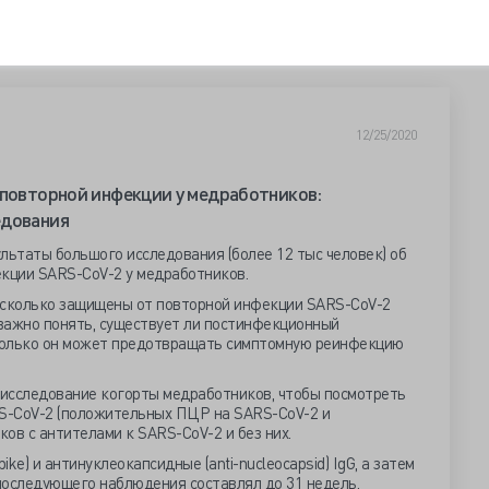
12/25/2020
 повторной инфекции у медработников:
едования
льтаты большого исследования (более 12 тыс человек) об
екции SARS-CoV-2 у медработников.
 насколько защищены от повторной инфекции SARS-CoV-2
важно понять, существует ли постинфекционный
сколько он может предотвращать симптомную реинфекцию
исследование когорты медработников, чтобы посмотреть
S-CoV-2 (положительных ПЦР на SARS-CoV-2 и
ков с антителами к SARS-CoV-2 и без них.
ike) и антинуклеокапсидные (anti-nucleocapsid) IgG, а затем
последующего наблюдения составлял до 31 недель.