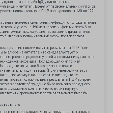
 одного с анти-спайк IgG, у одного с анти-
вумя видами антител). Время от первоначальных симптомов
дующего положительного ПЦР варьировало от 160 до 199
ми была в анамнезе симптомная инфекция с положительным
итела. И у него на 190 день после инфекции опять был
ессимптомным, последующие тесты были отрицательные,
 это был ложно-положительный мазок, предполагают
 с последующим положительным результатом ПЦР были
 анализов на антитела, что свидетельствует о
 как маркеров предшествующей инфекции, пишут авторы.
дтвержденной инфекции. Последующая симптомная
отника, что возможно было связано с ложно-
на антитела, пишут авторы. (Прим переводчика: этот
нятен, поскольку в начале статьи писали, что те
рых выявились положительные результаты ПЦР во время
потом в разделе обсуждение было написано про одного
ди вас, уважамые коллеги, кто-то любит научную
нал статьи и прокомментировать этот момент, было бы
ается много
ванных не представляется возможным делать выводы о