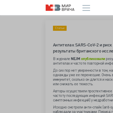
Статьи
Антитела к SARS-CoV-2 и риск
результаты британского иссл
В журнале
NEJM
опубликовали
резу
антителах и частоте повторной инф
До сих пор нет уверенности в том,
однажды уже ее перенесшие. Очень 
иммунитет, сколько он длится и на
или снижать ее тяжесть.
Авторы осуществили проспективное 
частоту последующих инфекций SAR
симптомных инфекций) у медработни
Исходно смотрели анти-спайк (anti-sp
наблюдали за участниками. Период 