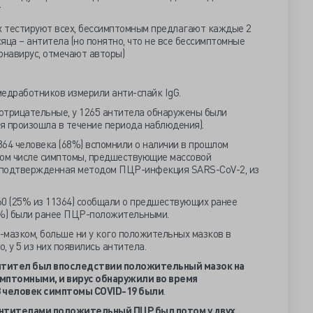
т
 тестируют всех, бессимптомным предлагают каждые 2
сяца – антитела (но понятно, что не все бессимптомные
онавирус, отмечают авторы)
 медработников измерили анти-спайк IgG.
 отрицательные, у 1265 антитела обнаружены были
ия произошла в течение периода наблюдения).
 864 человека (68%) вспомнили о наличии в прошлом
 том числе симптомы, предшествующие массовой
а подтвержденная методом ПЦР-инфекция SARS-CoV-2, из
60 (25% из 11364) сообщали о предшествующих ранее
,2%) были ранее ПЦР-положительными.
-мазком, больше ни у кого положительных мазков в
 у 5 из них появились антитела.
антител был впоследствии положительный мазок на
симптомными, и вирус обнаружили во время
23 человек симптомы
COVID-19 были
.
антителами положительный ПЦР был потом у двух