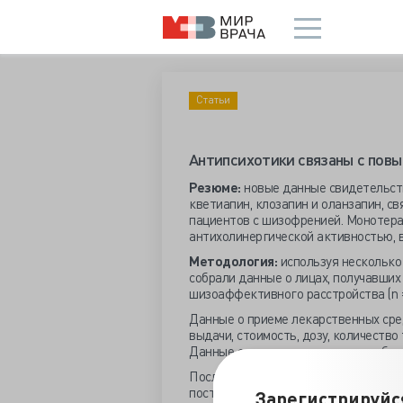
Статьи
Антипсихотики связаны с пов
Резюме:
новые данные свидетельству
кветиапин, клозапин и оланзапин, с
пациентов с шизофренией. Монотер
антихолинергической активностью, 
Методология:
используя несколько
собрали данные о лицах, получавших
шизоаффективного расстройства (n = 
Данные о приеме лекарственных сре
выдачи, стоимость, дозу, количество
Данные о причине и дате смерти был
После включения в когорту наблюден
постановки нового диагноза шизофре
Зарегистрируйс