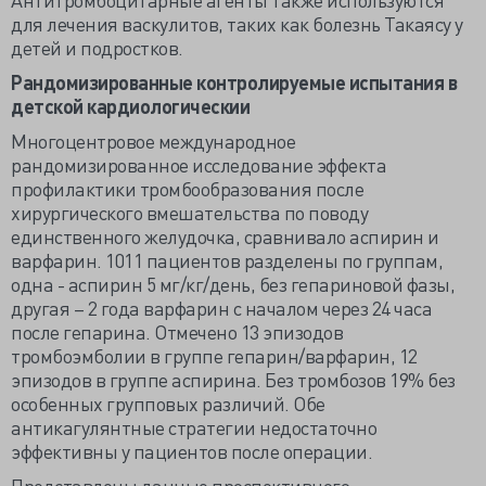
для лечения васкулитов, таких как болезнь Такаясу у
детей и подростков.
Рандомизированные контролируемые испытания в
детской кардиологическии
Многоцентровое международное
рандомизированное исследование эффекта
профилактики тромбообразования после
хирургического вмешательства по поводу
единственного желудочка, сравнивало аспирин и
варфарин. 1011 пациентов разделены по группам,
одна - аспирин 5 мг/кг/день, без гепариновой фазы,
другая – 2 года варфарин с началом через 24 часа
после гепарина. Отмечено 13 эпизодов
тромбоэмболии в группе гепарин/варфарин, 12
эпизодов в группе аспирина. Без тромбозов 19% без
особенных групповых различий. Обе
антикагулянтные стратегии недостаточно
эффективны у пациентов после операции.
Представлены данные проспективного