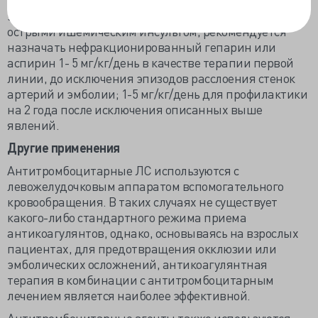
эпизодом. При серповидно-клеточной анемии с
острыми ишемическим инсультом, рекомендуется
назначать нефракционированный гепарин или
аспирин 1- 5 мг/кг/день в качестве терапии первой
линии, до исключения эпизодов расслоения стенок
артерий и эмболии; 1-5 мг/кг/день для профилактики
на 2 года после исключения описанных выше
явлений.
Другие применения
Антитромбоцитарные ЛС используются с
левожелудочковым аппаратом вспомогательного
кровообращения. В таких случаях не существует
какого-либо стандартного режима приема
антикоагулянтов, однако, основываясь на взрослых
пациентах, для предотвращения окклюзии или
эмболических осложнений, антикоагулянтная
терапия в комбинации с антитромбоцитарным
лечением является наиболее эффективной.
Антитромбоцитарные агенты также используются