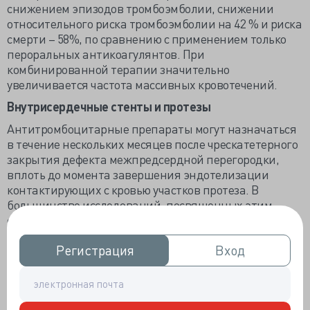
снижением эпизодов тромбоэмболии, снижении
относительного риска тромбоэмболии на 42 % и риска
смерти – 58%, по сравнению с применением только
пероральных антикоагулянтов. При
комбинированной терапии значительно
увеличивается частота массивных кровотечений.
Внутрисердечные стенты и протезы
Антитромбоцитарные препараты могут назначаться
в течение нескольких месяцев после чрескатетерного
закрытия дефекта межпредсердной перегородки,
вплоть до момента завершения эндотелизации
контактирующих с кровью участков протеза. В
большинстве исследований, посвященных этим
операциям, использовался аспирин, дополняемый
клопидогрелом или тиклопидином, после операции
Регистрация
Регистрация
Вход
Вход
терапия продолжалась 6 месяцев.
В ретроспективном обзоре 24 пациентов, получавших
аспирин после имплантации стента лёгочной
артерии, не было сообщений о случаях