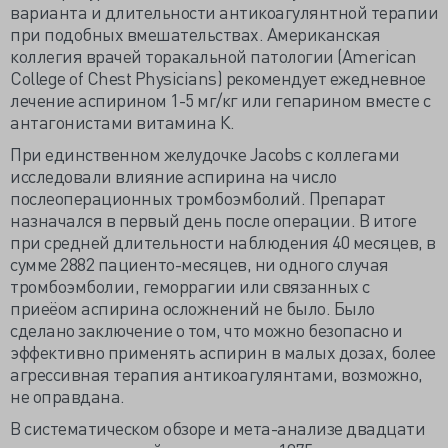
варианта и длительности антикоагулянтной терапии
при подобных вмешательствах. Американская
коллегия врачей торакальной патологии (American
College of Chest Physicians) рекомендует ежедневное
лечение аспирином 1-5 мг/кг или гепарином вместе с
антагонистами витамина К.
При единственном желудочке Jacobs с коллегами
исследовали влияние аспирина на число
послеоперационных тромбоэмболий. Препарат
назначался в первый день после операции. В итоге
при средней длительности наблюдения 40 месяцев, в
сумме 2882 пациенто-месяцев, ни одного случая
тромбоэмболии, геморрагии или связанных с
приеёом аспирина осложнений не было. Было
сделано заключение о том, что можно безопасно и
эффективно применять аспирин в малых дозах, более
агрессивная терапия антикоагулянтами, возможно,
не оправдана.
В систематическом обзоре и мета-анализе двадцати