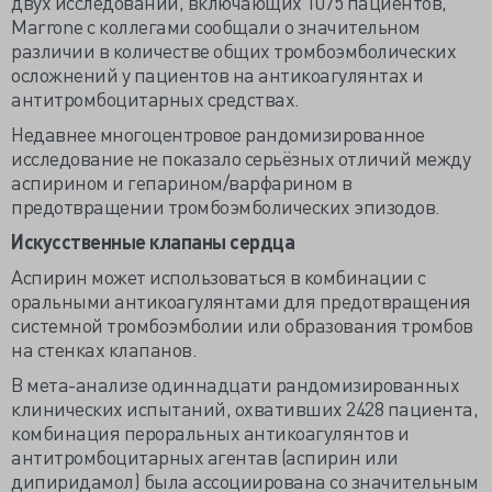
двух исследований, включающих 1075 пациентов,
Marrone с коллегами сообщали о значительном
различии в количестве общих тромбоэмболических
осложнений у пациентов на антикоагулянтах и
антитромбоцитарных средствах.
Недавнее многоцентровое рандомизированное
исследование не показало серьёзных отличий между
аспирином и гепарином/варфарином в
предотвращении тромбоэмболических эпизодов.
Искусственные клапаны сердца
Аспирин может использоваться в комбинации с
оральными антикоагулянтами для предотвращения
системной тромбоэмболии или образования тромбов
на стенках клапанов.
В мета-анализе одиннадцати рандомизированных
клинических испытаний, охвативших 2428 пациента,
комбинация пероральных антикоагулянтов и
антитромбоцитарных агентав (аспирин или
дипиридамол) была ассоциирована со значительным