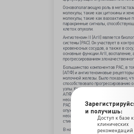
Основополагающую роль в метастаз
молекулы, такие как цитокины и хем
молекулы, такие как вазоактивные 
паракринные сигналы, способствующ
клеток опухоли.
Ангиотензин II (АгII) является био
системы (РАС). Он участвует в конт
кровеносных сосудов, а также в сос
основные функции АгII, воспаление, 
прогрессированием злокачественног
Большинство компонентов РАС, в то
(АПФ) и ангиотензиновые рецепторы 
молочной железы. Было показано, чт
способствовало прогрессированию о
узлы. Кроме того in vivo на мышиной
АПФ или блокаторы рецепторов анги
неоангиогенез и метастазирование. 
Зарегистрируйс
РАС объяснялись воздействием на ми
и получишь:
опухоль-ассоциированных макрофаго
неоангиогенеза, и на сегодняшний д
Доступ к базе 
стимулировать метастатический эфф
клинических
В настоящем исследовании изучена с
рекомендаций