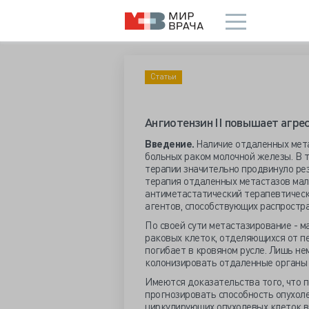
Статьи
Ангиотензин II повышает агре
Введение.
Наличие отдаленных мет
больных раком молочной железы. В т
терапии значительно продвинуло ре
терапия отдаленных метастазов мал
антиметастатический терапевтичес
агентов, способствующих распростр
По своей сути метастазирование - м
раковых клеток, отделяющихся от п
погибает в кровяном русле. Лишь н
колонизировать отдаленные органы 
Имеются доказательства того, что 
прогнозировать способность опухол
циркулирующих опухолевых клеток в