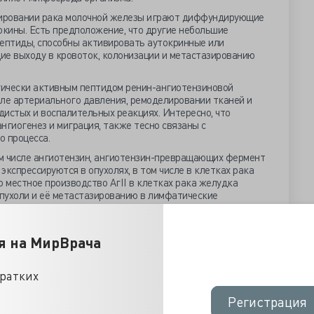
ировании рака молочной железы играют диффундирующие
окины. Есть предположение, что другие небольшие
пептиды, способны активировать аутокринные или
ие выходу в кровоток, колонизации и метастазированию
логически активным пептидом ренин-ангиотензиновой
роле артериального давления, ремоделировании тканей и
удистых и воспалительных реакциях. Интересно, что
ангиогенез и миграция, также тесно связаны с
о процесса.
м числе ангиотензин, ангиотензин-превращающих фермент
экспрессируются в опухолях, в том числе в клетках рака
о местное производство АгII в клетках рака желудка
пухоли и её метастазированию в лимфатические
 модели показано, что такие блокаторы РАС, как ингибиторы
отензина, эффективно замедляют рост опухоли,
Тем не менее, анти-метастатические свойства ингибиторов
я на МирВрача
кросреду организма, в том числе на проникновение
в или стимуляцию опухоль-ассоциированного
ень доподлинно не была известна возможность АгII
кратких
ект посредством прямой активации раковых клеток.
Регистрация
Регистрация
пособность АгII изменять метастатические свойства