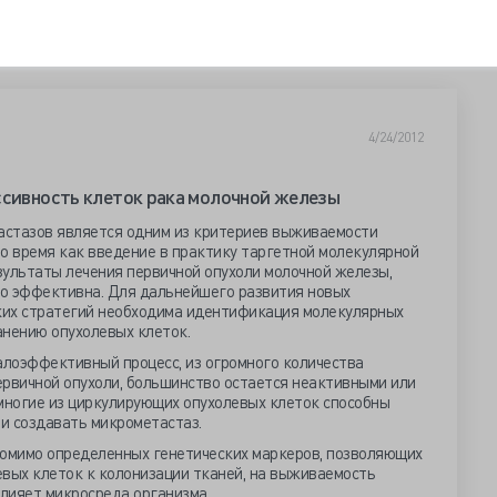
4/24/2012
ссивность клеток рака молочной железы
астазов является одним из критериев выживаемости
о время как введение в практику таргетной молекулярной
зультаты лечения первичной опухоли молочной железы,
о эффективна. Для дальнейшего развития новых
ких стратегий необходима идентификация молекулярных
анению опухолевых клеток.
алоэффективный процесс, из огромного количества
ервичной опухоли, большинство остается неактивными или
емногие из циркулирующих опухолевых клеток способны
и создавать микрометастаз.
помимо определенных генетических маркеров, позволяющих
евых клеток к колонизации тканей, на выживаемость
лияет микросреда организма.