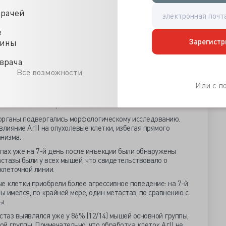
врачей
 проводилось на мышах, которым под наркозом в полость
ираз-положительные клетки рака молочной железы мыши,
е
ыброса клеток из первичной опухоли.
Зарегистр
цины
и предварительно были обработаны раствором АгII,
сь в стандартном транспортировочном растворе. Через 5
врача
дачность манипуляции оценивалась по степени свечения
Все возможности
й и вентральной проекциях, сделанных визуализирующей
Или с 
лжили мыши, у которых при визуализации была отмечена
вной группе оценены 14 особей, в контрольной - 15. Затем
ыполнялись повторные снимки.
рганы подвергались морфологическому исследованию.
влияние АгII на опухолевые клетки, избегая прямого
низма.
пах уже на 7-й день после инъекции были обнаружены
астазы были у всех мышей, что свидетельствовало о
клеточной линии.
е клетки приобрели более агрессивное поведение: на 7-й
ы имелся, по крайней мере, один метастаз, по сравнению с
ы.
стаз выявлялся уже у 86% (12/14) мышей основной группы,
ой группы. Примечательно, что обработка клеток АгII не