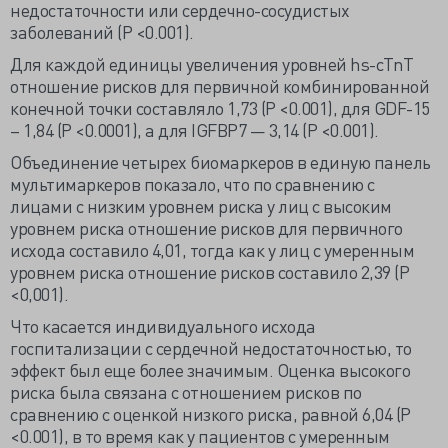
недостаточности или сердечно-сосудистых
заболеваний (Р <0.001).
Для каждой единицы увеличения уровней hs-cTnT
отношение рисков для первичной комбинированной
конечной точки составляло 1,73 (P <0.001), для GDF-15
– 1,84 (P <0.0001), а для IGFBP7 — 3,14 (P <0.001).
Объединение четырех биомаркеров в единую панель
мультимаркеров показало, что по сравнению с
лицами с низким уровнем риска у лиц с высоким
уровнем риска отношение рисков для первичного
исхода составило 4,01, тогда как у лиц с умеренным
уровнем риска отношение рисков составило 2,39 (Р
<0,001).
Что касается индивидуального исхода
госпитализации с сердечной недостаточностью, то
эффект был еще более значимым. Оценка высокого
риска была связана с отношением рисков по
сравнению с оценкой низкого риска, равной 6,04 (Р
<0.001), в то время как у пациентов с умеренным