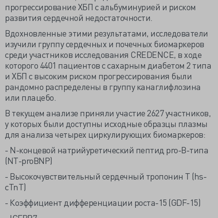
прогрессирование ХБП с альбуминурией и риском
развития сердечной недостаточности.
Вдохновленные этими результатами, исследователи
изучили группу сердечных и почечных биомаркеров
среди участников исследования CREDENCE, в ходе
которого 4401 пациентов с сахарным диабетом 2 типа
и ХБП с высоким риском прогрессирования были
рандомно распределены в группу канаглифлозина
или плацебо.
В текущем анализе приняли участие 2627 участников,
у которых были доступны исходные образцы плазмы
для анализа четырех циркулирующих биомаркеров:
- N-концевой натрийуретический пептид pro-B-типа
(NT-proBNP)
- Высокочувствительный сердечный тропонин Т (hs-
cTnT)
- Коэффициент дифференциации роста-15 (GDF-15)
- IGFBP7