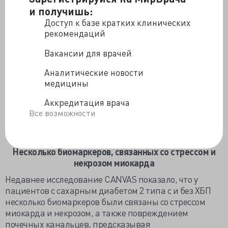
заболеваниями и хронической болезнью почек (ХБП),
и получишь:
так что любой диагноз может увеличить риск или
Доступ к базе кратких клинических
усугубить другой.
рекомендаций
Пациенты с сахарным диабетом 2 типа и
альбуминурией при ХБП подвергаются особенно
Вакансии для врачей
высокому риску серьезных сердечно-сосудистых
Аналитические новости
осложнений, и исследования показали, что несколько
медицины
циркулирующих биомаркеров кардиоренального
стресса могут прогнозировать начало и
Аккредитация врача
прогрессирование ХБП при диабете 2 типа, а также
Все возможности
сердечно-сосудистые события.
Несколько биомаркеров, связанных со стрессом и
некрозом миокарда
Недавнее исследование CANVAS показало, что у
пациентов с сахарным диабетом 2 типа с и без ХБП
несколько биомаркеров были связаны со стрессом
миокарда и некрозом, а также повреждением
почечных канальцев, предсказывая