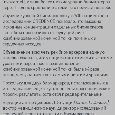
Invokamet), имели более низкие уровни биомаркеров
через 1 год по сравнению с теми, кто получал плацебо.
Изучение уровней биомаркеров у ≥2600 пациентов в
исследовании CREDENCE показало, что высокие
исходные концентрации отдельных биомаркеров
способны прогнозировать будущий риск
комбинированной конечной точки почечных и
сердечных исходов.
Объединение всех четырех биомаркеров в единую
панель показало, что у пациентов с самыми высокими
уровнями вероятность возникновения
комбинированной конечной точки была ≥4 раза
выше, чем у пациентов с самыми низкими уровнями.
Поскольку для двух биомаркеров, использованных в
исследовании, еще не установлены прогностические
пороги, результаты остаются предварительными.
Ведущий автор Джеймс Л. Януцци
(James L. Januzzi),
доктор медицинских наук, директор исследований
сердечной недостаточности и биомаркеров в