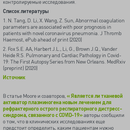
контролируемые исследования.
Список литературы
1. N. Tang, D. Li, X. Wang, Z. Sun, Abnormal coagulation
parameters are associated with poor prognosis in
patients with novel coronavirus pneumonia. J Thromb
Haemost, ePub ahead of print (2020)
2. Fox S.E. AA, Harbert J.L., Li, G., Brown J.Q., Vander
Heide R.S. Pulmonary and Cardiac Pathology in Covid-
19: The First Autopsy Series from New Orleans. MedRxiv
(preprint) (2020)
Источник
В статье Moore и соавторов,
« Является ли тканевой
активатор плазминогена новым лечением для
рефрактерного острого респираторного дистресс-
синдрома, связанного с COVID-19»
авторы сообщили
о том, что в клинических исследованиях еще
предстоит определить, каким пациентам нужно