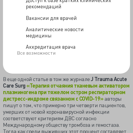
Доступ к базе кратких клинических
Введение тромболитиков сопровождалось
рекомендаций
улучшением кислородного статуса пациентов и в трех
случаев предупредило перевод на ИВЛ, без побочных
Вакансии для врачей
эффектов. Дальнейшие клинические исследования
тромболитической терапии послужат оценке
Аналитические новости
эффективности и целесообразности этого метода
медицины
Уровень доказательности
: Уровень V – серия
Аккредитация врача
клинических случаев
Все возможности
Источник
В еще одной статье в том же журнале
J
Trauma
Acute
Care
Surg
«Терапия отчаяния тканевым активатором
плазминогена при тяжелом остром респираторном
дистресс-индроме связанном с COVID-19»
авторы
пишут о том, что примерно три четверти пациентов,
умерших от новой коронавирусной инфекции
соответствуют критериям ДВС согласно
Международному обществу тромбоза и гемостаза.
Тогда как среди выживших этот процент составляет