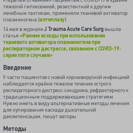
тяжелой гипоксемией, резистентной к другим
лечебным тактикам, применяли тканевой активатор
плазминогена (
алтеплазу
)
14 мая в журнале
J
Trauma
Acute
Care
Surg
вышла
статья
«Ранние исходы при использовании
тканевого активатора плазминогена при
респираторном дистрессе, связанном с
COVID
-19:
серия пяти случаев»
Введение
У части пациентов с новой корнавирусной инфекцией
наблюдается крайне тяжелое течение острого
респираторного дистресс-синдрома, рефрактерного к
традиционным поддерживающим стратегиям.
Нужно иметь в виду альтернативные методы лечения
для купирования каскада дыхательной
декомпенсации, пишут авторы
Методы