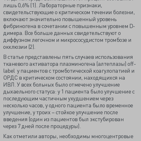
лишь 0,6% (1). Лабораторные признаки,
свидетельствующие о критическом течении болезни,
включают значительно повышенный уровень
фибриногена в сочетании с повышенным уровнем D-
димера. Все больше данных свидетельствуют о
диффузном легочном и микрососудистом тромбозе и
окклюзии (2).
В статье представлены пять случаев использования
тканевого активатора плазминогена (алтеплазы) off-
label у пациентов с тромботической коагулопатией и
ОРДС в критическом состоянии, находящихся на
ИВЛ. У всех больных было отмечено улучшение
дыхаельного статуса: у 1 пациента было улучшение с
последующим частичным ухудшением через
несколько часов, у одного пациента было временное
улучшение, у троих – стойкое улучшение после
введения (один из пациентов был экстубирован
через 7 дней после процедуры).
Как отметили авторы, необходимы многоцентровые