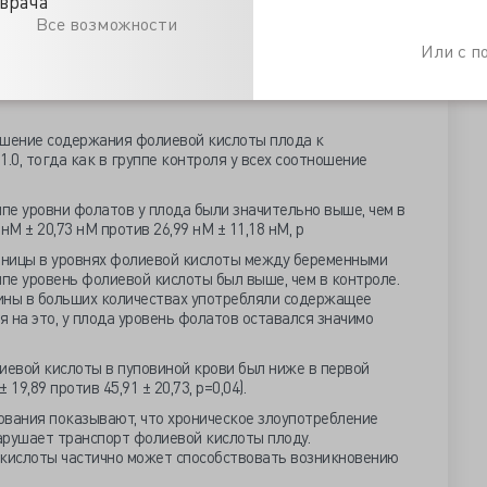
врача
ровые беременные. У всех определяли уровень фолиевой
я родов определялся уровень фолатов в пуповинной крови.
Все возможности
потреблявших алкоголем, возраст был от 16 до 44 лет. Все
Или с 
реблении алкоголя на протяжении всей беременности.
общили о регулярном употреблении кокаина, восемь -
ошение содержания фолиевой кислоты плода к
.0, тогда как в группе контроля у всех соотношение
ппе уровни фолатов у плода были значительно выше, чем в
нМ ± 20,73 нМ против 26,99 нМ ± 11,18 нМ, р
азницы в уровнях фолиевой кислоты между беременными
ппе уровень фолиевой кислоты был выше, чем в контроле.
ины в больших количествах употребляли содержащее
я на это, у плода уровень фолатов оставался значимо
иевой кислоты в пуповиной крови был ниже в первой
 19,89 против 45,91 ± 20,73, р=0,04).
вания показывают, что хроническое злоупотребление
арушает транспорт фолиевой кислоты плоду.
кислоты частично может способствовать возникновению