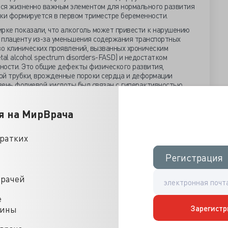
ся жизненно важным элементом для нормального развития
вки формируется в первом триместре беременности.
ирке показали, что алкоголь может привести к нарушению
 плаценту из-за уменьшения содержания транспортных
во клинических проявлений, вызванных хроническим
al alcohol spectrum disorders-FASD) и недостатком
ности. Это общие дефекты физического развития,
ой трубки, врожденные пороки сердца и деформации
овень фолиевой кислоты был связан с гиперактивностью,
и и снижением когнитивных функций.
слота также необходима как антиоксидант. Употребление
я на МирВрача
дает окислительный стресс как для плаценты, так и для
велируется фолиевой кислотой. Токсичный метаболит
дящаяся в сыворотке крови злоупотребляющих алкоголем,
кратких
живается в пуповинной крови плода употребляющей
равьиная кислота - нейротоксичный яд, и для
Регистрация
Регистрация
кислота.
деляющих уровень фолатов у плода во время протекавшей
врачей
 беременности. Предполагают, что нарушение транспорта
ности обуславливает возникновение у плода расстройств
е
Зарегистр
цины
ли злоупотребляющие алкоголем 23 беременные (первая