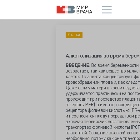
Статьи
Алкоголизация во время берем
ВВЕДЕНИЕ
: Во время беременности
возрастает, так как вещество явля
клеток. Плацента концентрирует фол
кровообращении плода и, как следст
Даже если у матери в крови недоста
удерживается практически на посто
происходит при посредстве плацента
receptors PFR), а именно, находяще
рецептора фолиевой кислоты-α (FR-α
и переносится плоду посредством ре
включая переносчик восстановленных 
транспортер фолиевой кислоты (PCF
плацентой. Создание высокой конце
необходимо, потому как она транспо