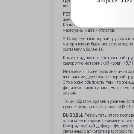
Аккредитация 
группа) и в группе контроля 24 здо
кислоты в сыворотке крови, во врем
РЕЗУЛЬТАТЫ:
В группе женщин, злоу
женщины сообщили о регулярном пот
Кроме того четырнадцать женщин со
марихуаны и две - опиатов.
У 14 беременных первой группы отн
материнскому было менее или равно 1
составляло более 1.0.
Как и ожидалось, в контрольной гру
сыворотке материнской крови (45,91 
Интересно, что не было значимой р
женщинами двух групп, в первой гру
Это можно объяснить тем, что женщ
фолиевую кислоту пиво. Но, не смотр
низким.
Таким образом, средний уровень фол
группе, нежели в контрольной (33,15 ±
ВЫВОДЫ:
Результаты этого исследо
алкоголем во время беременности н
Внутриутробный дефицит фолиевой 
связанных с алкоголем расстройств.