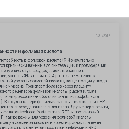
5/31/2012
енности и фолиевая кислота
 потребность в фолиевой кислоте (ФК) значительно
ется критически важным для синтеза ДНК и пролиферации
иевую кислоту в сосудах, задействованных в
вие, уровень ФК у плода в 2-4 раза выше материнского.
точный уровень фолиевой кислоты, концентрация у плода
янном уровне. Транспорт фолатов через плаценту
рного рецептора фолиевой кислоты (placental folate
гося в микроворсинках оболочки синцитиотрофобласта
). В сосудах матери фолиевая кислота связывается с FR-α
цептор-опосредованного эндоцитоза. Другие переносчики,
фолатов (reduced folate carrier- RFC) и протонновый
T), также важны для усвоения фолиевой кислоты
нтрации фолиевой кислоты в крови ворсинок плаценты
ртируется к плоду путем пассивной диффузии и RFC.