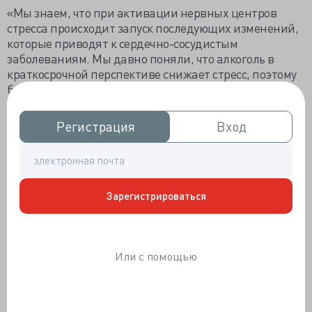
«Мы знаем, что при активации нервных центров
стресса происходит запуск последующих изменений,
которые приводят к сердечно-сосудистым
заболеваниям. Мы давно поняли, что алкоголь в
краткосрочной перспективе снижает стресс, поэтому
была выдвинута гипотеза, что, возможно, алкоголь
длительно воздействует на эти стрессовые системы, и
это может объяснить его сердечно-сосудистые
Регистрация
Регистрация
Вход
Вход
эффекты».
В исследовании приняли участие примерно 53 000
взрослых (средний возраст — 60 лет; 60% женщин) из
Массачусетского биобанка имени генерала Бригама.
Зарегистрироваться
Исследователи сначала оценили взаимосвязь между
легким и умеренным потреблением алкоголя и
серьезными неблагоприятными сердечно-
сосудистыми событиями после корректировки на ряд
Или с помощью
генетических, клинических и социально-
экономических факторов.
В течение среднего периода наблюдения,