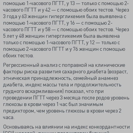
помощью 1-часового ПГТТ, у 13 — только с помощью 2-
часового ПГТТ и у 42 — с помощью обоих тестов. Через
3 года у 63 женщин гипергликемия была выявлена с
помощью 1-часового ПГТТ, у 16 — с помощью 2-
часового ПГТТ и у 58 — с помощью обоих тестов. Через
5 лет у 48 женщин гипергликемия была выявлена
только с помощью 1-часового ПГТТ, у 12 — только с
помощью 2-часового ПГТТ и у 76 женщин с помощью
обоих тестов.
Регрессионный анализ с поправкой на клинические
факторы риска развития сахарного диабета (возраст,
этническая принадлежность, семейный анамнез
диабета, индекс массы тела и продолжительность
грудного вскармливания) показал, что при
проведении ПГТТ через 3 месяца после родов уровень
глюкозы в крови через 1 час был значимым
предиктором, чем уровень глюкозы в крови через 2
часа.
Основываясь на влиянии на индекс конкордантности
(CCI) моделей, лучшим предиктором будущей