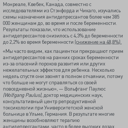
Монреале, Квебек, Канада, совместно с
исследователями из Стэнфорда и Чикаго, изучались
схемы назначения антидепрессантов более чем 385
000 женщинам до, во время и после беременности.
Результаты показали, что использование
антидепрессантов снизилось с 4,3% до беременности
до 2,2% во время беременности
(снижение на 48,8%).
«Мы часто видим, как пациентки прекращают прием
антидепрессантов на ранних сроках беременности
из-за опасений пороков развития или других
нежелательных эффектов для ребенка. Несколько
недель спустя они звонят в полном отчаянии, потому
что больше не могут справляться со своей
повседневной жизнью», — Вольфганг Паулюс
(Wolfgang Paulus),
доктор медицинских наук,
консультативный центр репродуктивной
токсикологии при Университетской женской
больнице в Ульме, Германия. В результате многие
женщины возобновляют терапию
антидепрессантами, часто в более высоких дозах.