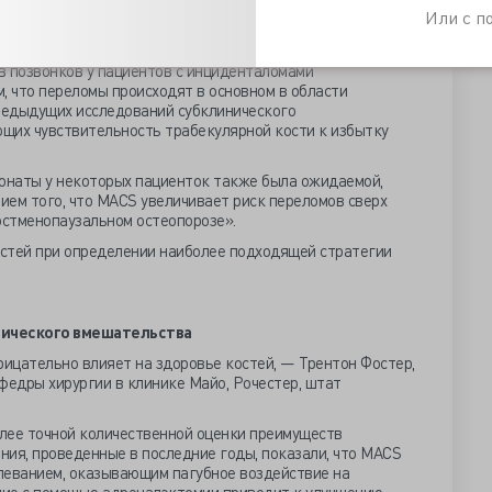
я за пациентами, перенесшими операцию, и отсутствие
Или с 
е проверяли результаты.
рактики заключается в том, что адреналэктомия
в позвонков у пациентов с инциденталомами
, что переломы происходят в основном в области
предыдущих исследований субклинического
щих чувствительность трабекулярной кости к избытку
онаты у некоторых пациенток также была ожидаемой,
нием того, что MACS увеличивает риск переломов сверх
остменопаузальном остеопорозе».
стей при определении наиболее подходящей стратегии
гического вмешательства
рицательно влияет на здоровье костей, — Трентон Фостер,
федры хирургии в клинике Майо, Рочестер, штат
лее точной количественной оценки преимуществ
ния, проведенные в последние годы, показали, что MACS
леванием, оказывающим пагубное воздействие на