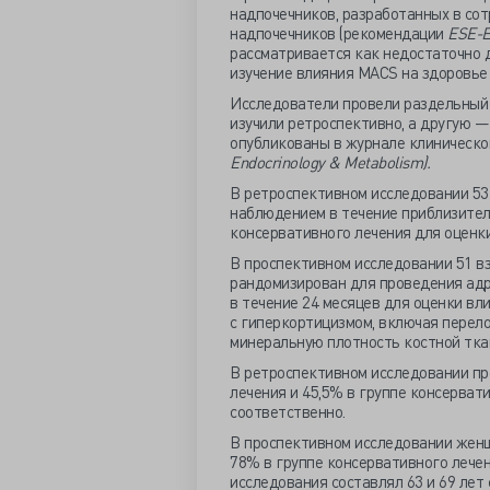
надпочечников, разработанных в сот
надпочечников (рекомендации
ESE-
рассматривается как недостаточно 
изучение влияния MACS на здоровье к
Исследователи провели раздельный 
изучили ретроспективно, а другую —
опубликованы в журнале клиническо
Endocrinology & Metabolism).
В ретроспективном исследовании 53
наблюдением в течение приблизител
консервативного лечения для оценк
В проспективном исследовании 51 в
рандомизирован для проведения адр
в течение 24 месяцев для оценки вл
с гиперкортицизмом, включая перело
минеральную плотность костной ткан
В ретроспективном исследовании пр
лечения и 45,5% в группе консервати
соответственно.
В проспективном исследовании женщ
78% в группе консервативного лечен
исследования составлял 63 и 69 лет