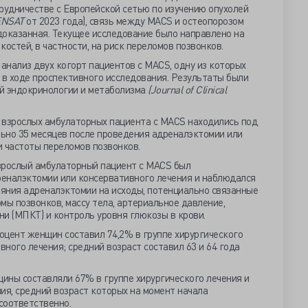
рудничестве с Европейской сетью по изучению опухолей
ENSAT
от 2023 года), связь между MACS и остеопорозом
доказанная. Текущее исследование было направлено на
остей, в частности, на риск переломов позвонков.
анализ двух когорт пациентов с MACS, одну из которых
 в ходе проспективного исследования. Результаты были
й эндокринологии и метаболизма
(Journal of Clinical
 взрослых амбулаторных пациента с MACS находились под
ьно 35 месяцев после проведения адреналэктомии или
и частоты переломов позвонков.
зрослый амбулаторный пациент с MACS был
еналэктомии или консервативного лечения и наблюдался
ияния адреналэктомии на исходы, потенциально связанные
мы позвонков, массу тела, артериальное давление,
и (МПКТ) и контроль уровня глюкозы в крови.
оцент женщин составил 74,2% в группе хирургического
вного лечения; средний возраст составил 63 и 64 года
ины составляли 67% в группе хирургического лечения и
ия, средний возраст которых на момент начала
 соответственно.