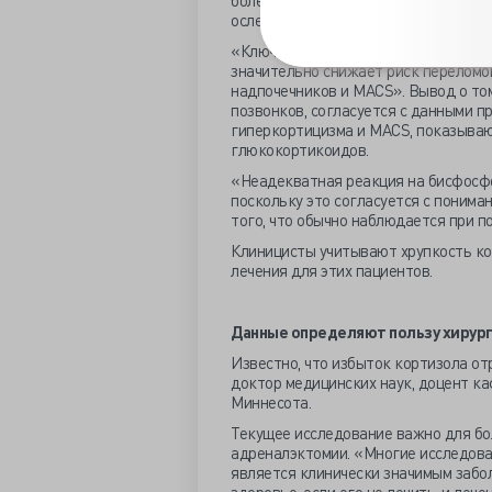
более длительный период наблюдени
ослепления у рентгенологов, которы
«Ключевой вывод для клинической п
значительно снижает риск переломо
надпочечников и MACS». Вывод о том
позвонков, согласуется с данными 
гиперкортицизма и MACS, показываю
глюкокортикоидов.
«Неадекватная реакция на бисфосф
поскольку это согласуется с понима
того, что обычно наблюдается при п
Клиницисты учитывают хрупкость ко
лечения для этих пациентов.
Данные определяют пользу хирур
Известно, что избыток кортизола от
доктор медицинских наук, доцент ка
Миннесота.
Текущее исследование важно для бо
адреналэктомии. «Многие исследова
является клинически значимым забо