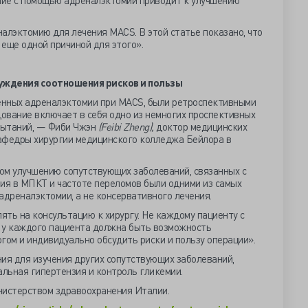
чение с помощью адреналэктомии приводит к улучшению
алэктомию для лечения МАCS. В этой статье показано, что
еще одной причиной для этого».
ждения соотношения рисков и пользы
енных адреналэктомии при MACS, были ретроспективными
ование включает в себя одно из немногих проспективных
пытаний, — Фиби Чжэн
(Feibi Zheng),
доктор медицинских
кафедры хирургии медицинского колледжа Бейлора в
ом улучшению сопутствующих заболеваний, связанных с
чия в МПКТ и частоте переломов были одними из самых
адреналэктомии, а не консервативного лечения.
ть на консультацию к хирургу. Не каждому пациенту с
 у каждого пациента должна быть возможность
гом и индивидуально обсудить риски и пользу операции».
я для изучения других сопутствующих заболеваний,
альная гипертензия и контроль гликемии.
истерством здравоохранения Италии.