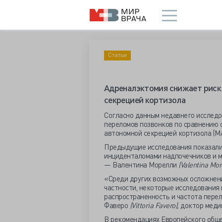
Статьи
Адреналэктомия снижает риск 
секрецией кортизола
Согласно данным недавнего исследо
переломов позвонков по сравнению 
автономной секрецией кортизола (MA
Предыдущие исследования показали,
инциденталомами надпочечников и 
— Валентина Морелли
(Valentina More
«Среди других возможных осложнений
частности, некоторые исследования 
распространенность и частота пере
Фаверо
(Vittoria Favero),
доктор медиц
В рекомендациях Европейского общ