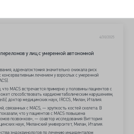
4/30/2025
переломов у лиц с умеренной автономной
вания, адреналэктомия значительно снижала риск
с консервативным лечением у взрослых с умеренной
CS).
 что MACS встречается примерно у половины пациентов с
может способствовать кардиометаболическим нарушениям,
lli),
доктор медицинских наук, IRCCS, Милан, Италия.
, связанных с MACS, — хрупкость костей скелета. В
показали, что у пациентов с MACS повышена
ломов позвонков», — соавтор исследования Виттория
инских наук, Миланский университет, Милан, Италия.
ества эндокринологов по лечению инциденталом