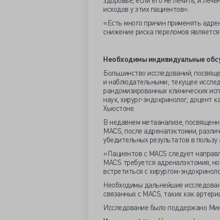
здоровье, если его не лечить, и ле
исходов у этих пациентов».
«Есть много причин применять адрен
снижение риска переломов является 
Необходимы индивидуальные обсу
Большинство исследований, посвящ
и наблюдательными; текущее исслед
рандомизированных клинических ис
наук, хирург-эндокринолог, доцент 
Хьюстоне.
В недавнем метаанализе, посвященн
MACS, после адреналэктомии, разли
убедительных результатов в пользу 
«Пациентов с MACS следует направля
MACS требуется адреналэктомия, но
встретиться с хирургом-эндокриноло
Необходимы дальнейшие исследовани
связанных с MACS, таких как артери
Исследование было поддержано Мин