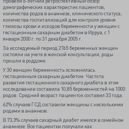
провели 6-летний ретроспективный обзор
демографических характеристик пациентов,
количества родов в анамнезе, клинического статуса,
количества госпитализаций для контроля уровня
глюкозы крови и исходов беременности у женщин с
гестационным сахарным диабетом в Ирруа, с 1
января 2000 г. по 31 декабря 2005 г.
За исследуемый период 2765 беременных женщин
состояли на учете в женской консультации, роды
прошли в роддоме.
У 30 женщин беременность осложнилась
гестационным сахарным диабетом. Частота
развития гестационного сахарного диабета в этом
исследовании составила 10,85 беременностей на 1000
родов. Средний возраст пациенток составил 33 года.
62% случаев ГСД составили женщины с несколькими
родами в анамнезе.
В 73,3% случаев сахарный диабет имелся в семейном
анамнезе. Все пациентки получали как