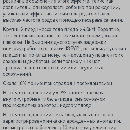
различные объяснения этого эффекта, такие как
сравнительная незрелость ребенка при рождении,
усиленный эффект асфиксии при родах и более
высокая частота родов с помощью кесарева сечения.
Крупный плод (масса тела плода ≥ 4,0кг). Вероятно,
это состояние связано с плохим контролем уровня
глюкозы. Не было ни одного случая задержки
внутриутробного развития (ЗВУР), поскольку функция
плаценты, по-видимому, не нарушена у пациенток с
сахарным диабетом, если только у них нет
артериальной гипертензии или сосудистых
осложнений.
Около 10% пациенток страдали преэклампсией.
В этом исследовании у 6,7% пациенток была
внутриутробная гибель плода; она основном
происходит из-за кетоацидоза у плода.
В этом исследовании не наблюдалось и не было
зарегистрировано никаких врожденных аномалий,
несмотря на сообщения о 10-кратном увеличении