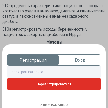
2) Определить характеристики пациентов — возраст,
количество родов в анамнезе, диагноз и клинический
статус, а также семейный анамнез сахарного
диабета.
3) Зарегистрировать исходы беременности у
пациенток с сахарным диабетом в Ирруа.
Методы
Все случаи беременности, осложненной сахарным
диабетом, в период с 1 января 2000 г. по 31 декабря
Регистрация
Регистрация
Вход
Вход
2005 г. были просмотрены в отделе медицинской
документации больницы Ирруа. Уровень глюкозы
крови ≥10 ммоль/л диагностировали с помощью
перорального глюкозотолерантного теста (ГТТ).
Из исследования были исключены:
Зарегистрироваться
1) женщины, не посещавшие женскую консультацию
во время беременности,
2) женщины, рожавшие дома,
Или с помощью