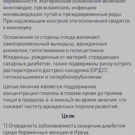
беременности. Материнские осложнения включают
многоводие, преэклампсию, инфекцию
мочевыводящих путей и преждевременные роды.
При надлежащем контроле эти осложнения сводятся
к минимуму.
Осложнения со стороны плода включают
самопроизвольный выкидыш, врожденные
аномалии, гипогликемию и полицитемию.
Младенцы, рожденные от матерей, страдающих
сахарных диабетом, также подвержены риску острого
респираторного дистресс-синдрома (ОРДС),
гипокальциемии и гипербилирубинемии.
Целью лечения является поддержание
концентрации глюкозы в плазме крови до приема
пищи в пределах 4–6 ммоль/л во время зачатия, что
снижает частоту врожденных пороков развития.
Цели
1) Определить заболеваемость сахарным диабетом
среди беременных женщин в Ирруа.