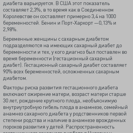
диабета варьируется. В США этот показатель
составляет 2,3%, в то время как в Соединенном
Королевстве он составляет примерно 3,4 на 1000
беременностей. Бенин и Порт-Харкорт —0,13% и
2,98%.
Беременные женщины с сахарным диабетом
подразделяются на имеющих сахарный диабет до
беременности и тех, у кого диагноз был поставлен во
время беременности (гестационный сахарный
диабет). Гестационный сахарный диабет составляет
90% всех беременностей, осложненных сахарным
диабетом.
Факторы риска развития гестационного диабета
включают ожирение матери, возраст матери старше
30 лет, рождение крупного плода, необъяснимую
внутриутробную гибель плода в анамнезе, семейный
анамнез сахарного диабета у родственников первой
степени родства и наличие в анамнезе врожденных
пороков развития у детей. Распространенность
гестационного сахарного диабета в Нигерии у